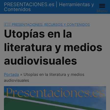
Saltar
PRESENTACIONES.es | Herramientas y
al
Contenidos
Menu
contenido
🇪🇸 PRESENTACIONES: RECURSOS Y CONTENIDOS
Utopías en la
literatura y medios
audiovisuales
Portada
»
Utopías en la literatura y medios
audiovisuales