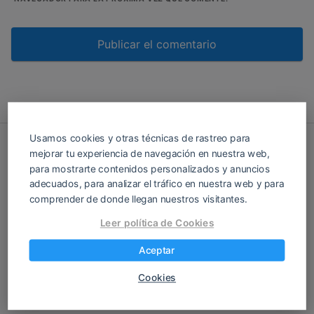
Usamos cookies y otras técnicas de rastreo para
mejorar tu experiencia de navegación en nuestra web,
Política de privacidad
|
Política de Cookies
|
para mostrarte contenidos personalizados y anuncios
Aviso legal | Contacto
adecuados, para analizar el tráfico en nuestra web y para
comprender de donde llegan nuestros visitantes.
Leer política de Cookies
PRESENTACIONES.es Blog de
presentaciones en diapositivas y web con
Aceptar
recursos y herramientas
Cookies